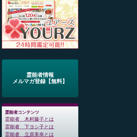
霊能者情報
メルマガ登録【無料】
霊能者コンテンツ
霊能者 木村藤子とは
霊能者 下ヨシ子とは
霊能者 立原美幸とは