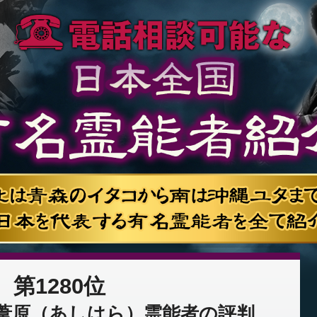
第1280位
葦原（あしはら）霊能者の評判