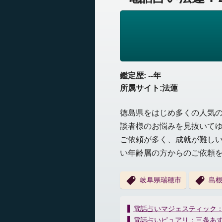
鑑定歴: --年
所属サイト:法蓮
徳島県をはじめ多くの人気
談者様のお悩みを見抜いて
ご依頼が多く、成就が難し
い年齢層の方からのご依頼
岐阜県瑞穂市
島
投
電話占いマジェスティック
稿
電話占いピュアリ：三条あ