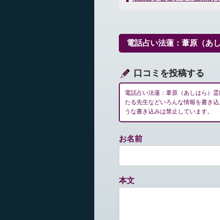
ナ
ビ
ゲ
ー
電話占い法蓮：葦原（あ
シ
ョ
ン
口コミを投稿する
電話占い法蓮：葦原（あしはら）霊
たる先生などいろんな情報を書き込
うな書き込みは禁止しています。
お名前
本文