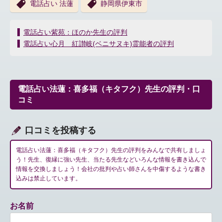
電話占い 法蓮
静岡県伊東市
投
電話占い紫苑：ほのか先生の評判
稿
電話占い心月 紅讃岐(ベニサヌキ)霊能者の評判
ナ
ビ
ゲ
ー
電話占い法蓮：喜多福（キタフク）先生の評判・口
シ
コミ
ョ
ン
口コミを投稿する
電話占い法蓮：喜多福（キタフク）先生の評判をみんなで共有しましょ
う！先生、復縁に強い先生、当たる先生などいろんな情報を書き込んで
情報を交換しましょう！会社の批判や占い師さんを中傷するような書き
込みは禁止しています。
お名前