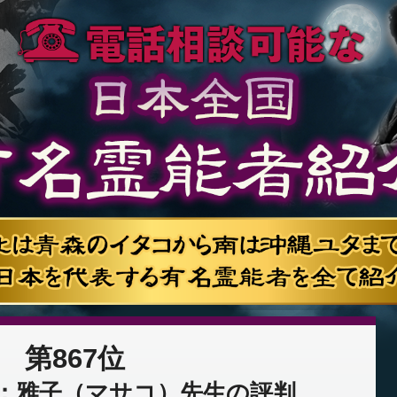
第867位
：雅子（マサコ）先生の評判