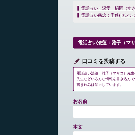
投
電話占い：深愛 椙園（す
稿
電話占い慈念：千修(センシ
ナ
ビ
ゲ
ー
電話占い法蓮：雅子（マ
シ
ョ
ン
口コミを投稿する
電話占い法蓮：雅子（マサコ）先生
先生などいろんな情報を書き込んで
書き込みは禁止しています。
お名前
本文