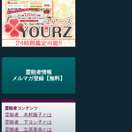
霊能者情報
メルマガ登録【無料】
霊能者コンテンツ
霊能者 木村藤子とは
霊能者 下ヨシ子とは
霊能者 立原美幸とは