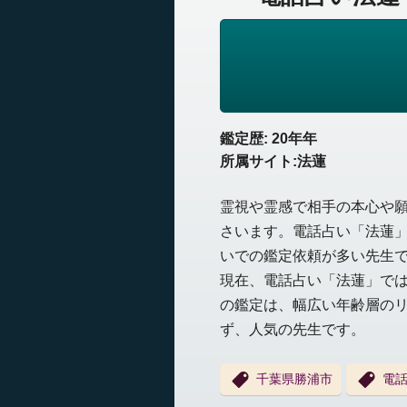
鑑定歴: 20年年
所属サイト:法蓮
霊視や霊感で相手の本心や
さいます。電話占い「法蓮
いでの鑑定依頼が多い先生
現在、電話占い「法蓮」で
の鑑定は、幅広い年齢層の
ず、人気の先生です。
千葉県勝浦市
電話