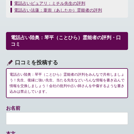
投
電話占いピュアリ：ミチル先生の評判
稿
電話占い法蓮：葦崇（あしたか）霊能者の評判
ナ
ビ
ゲ
ー
電話占い陸奥：琴平（ことひら）霊能者の評判・口
シ
コミ
ョ
ン
口コミを投稿する
電話占い陸奥：琴平（ことひら）霊能者の評判をみんなで共有しましょ
う！先生、復縁に強い先生、当たる先生などいろんな情報を書き込んで
情報を交換しましょう！会社の批判や占い師さんを中傷するような書き
込みは禁止しています。
お名前
本文