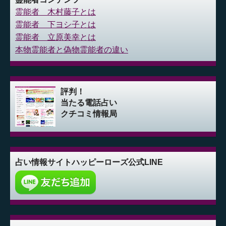
霊能者 木村藤子とは
霊能者 下ヨシ子とは
霊能者 立原美幸とは
本物霊能者と偽物霊能者の違い
評判！
当たる電話占い
クチコミ情報局
占い情報サイト
ハッピーローズ公式LINE