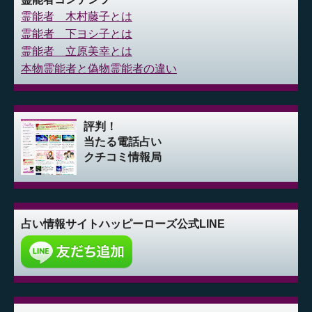
霊能者 木村藤子とは
霊能者 下ヨシ子とは
霊能者 立原美幸とは
本物霊能者と偽物霊能者の違い
評判！
当たる電話占い
クチコミ情報局
占い情報サイト
ハッピーローズ公式LINE