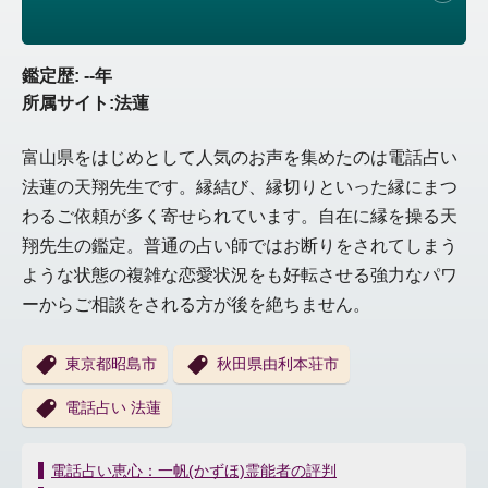
鑑定歴: --年
所属サイト:法蓮
富山県をはじめとして人気のお声を集めたのは電話占い
法蓮の天翔先生です。縁結び、縁切りといった縁にまつ
わるご依頼が多く寄せられています。自在に縁を操る天
翔先生の鑑定。普通の占い師ではお断りをされてしまう
ような状態の複雑な恋愛状況をも好転させる強力なパワ
ーからご相談をされる方が後を絶ちません。
東京都昭島市
秋田県由利本荘市
電話占い 法蓮
投
電話占い恵心：一帆(かずほ)霊能者の評判