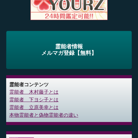
霊能者情報
メルマガ登録【無料】
霊能者コンテンツ
霊能者 木村藤子とは
霊能者 下ヨシ子とは
霊能者 立原美幸とは
本物霊能者と偽物霊能者の違い