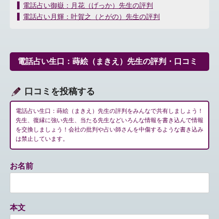
投
電話占い御嶽：月花（げっか）先生の評判
稿
電話占い月輝：叶賀之（とがの）先生の評判
ナ
ビ
ゲ
ー
電話占い生口：蒔絵（まきえ）先生の評判・口コミ
シ
ョ
ン
口コミを投稿する
電話占い生口：蒔絵（まきえ）先生の評判をみんなで共有しましょう！
先生、復縁に強い先生、当たる先生などいろんな情報を書き込んで情報
を交換しましょう！会社の批判や占い師さんを中傷するような書き込み
は禁止しています。
お名前
本文