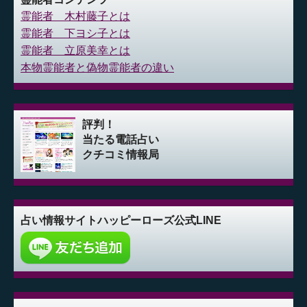
霊能者 木村藤子とは
霊能者 下ヨシ子とは
霊能者 立原美幸とは
本物霊能者と偽物霊能者の違い
評判！
当たる電話占い
クチコミ情報局
占い情報サイト
ハッピーローズ公式LINE