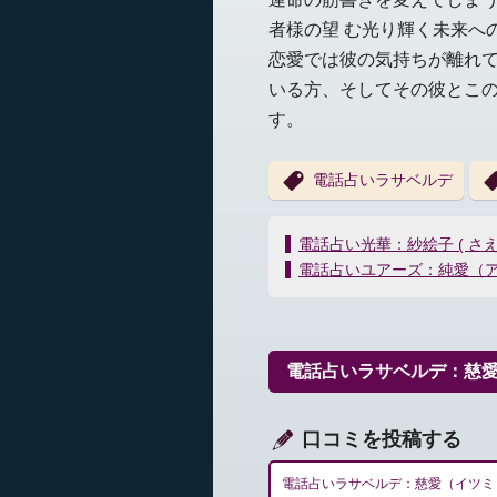
者様の望 む光り輝く未来へ
恋愛では彼の気持ちが離れ
いる方、そしてその彼とこ
す。
電話占いラサベルデ
投
電話占い光華：紗絵子 ( さえ
稿
電話占いユアーズ：純愛（
ナ
ビ
ゲ
ー
電話占いラサベルデ：慈
シ
ョ
ン
口コミを投稿する
電話占いラサベルデ：慈愛（イツミ