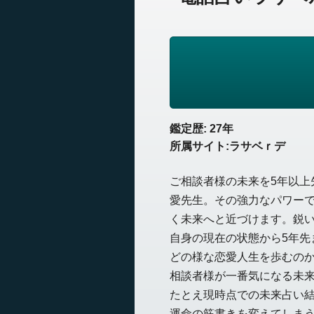
鑑定歴: 27年
所属サイト:ラサベｒデ
ご相談者様の未来を5年以上
愛先生。その強力なパワー
く未来へと近づけます。鋭
自身の現在の状態から5年先
どの様な恋愛人生を歩むの
相談者様が一番気になる未
たとえ現時点での未来占い
運命の筋書きを変えてしま