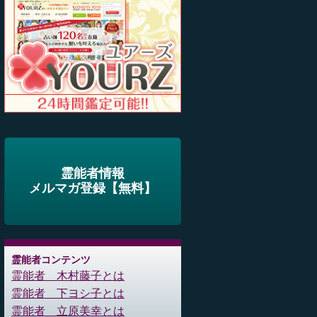
霊能者情報
メルマガ登録【無料】
霊能者コンテンツ
霊能者 木村藤子とは
霊能者 下ヨシ子とは
霊能者 立原美幸とは