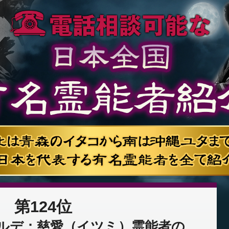
第124位
ルデ：慈愛（イツミ）霊能者の