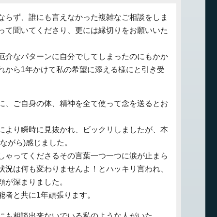
ならず、誰にも言えなかった複雑なご相談をしま
って聞いてくださり、更には縁切りをお願いいた
厄介なパターンに自分でしてしまったのにもかか
れから1年かけて私の希望に添える様にと引き受
に、ご自身の体、精神を全て使って念を送るとお
により瞬時に見抜かれ、ビックリしましたが、本
ながら)感じました。
しゃってくださるその言葉一つ一つに涙が止まら
状況は何も変わりませんよ！とハッキリ言われ、
頼が深まりました。
能者と共に1年頑張ります。
にも相談出来ないでいる私のような人がいた