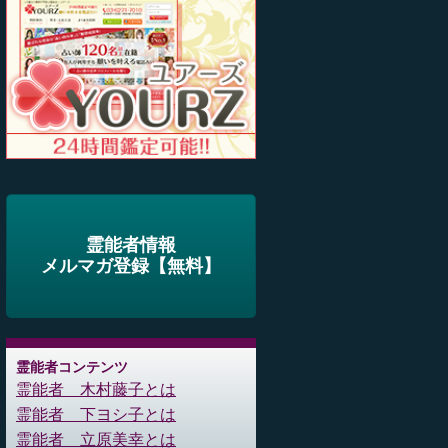
霊能者情報
メルマガ登録【無料】
霊能者コンテンツ
霊能者 木村藤子とは
霊能者 下ヨシ子とは
霊能者 立原美幸とは