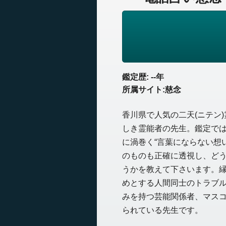
鑑定歴: --年
所属サイト:慈念
香川県で人気の二天(ニテン
しき霊能者の先生。鑑定で
に渦巻く“言葉にならない想
のものも正確に透視し、ど
うかを教えて下さいます。
めとする人間同士のトラブ
みを持つ芸能関係者、マス
られている先生です。