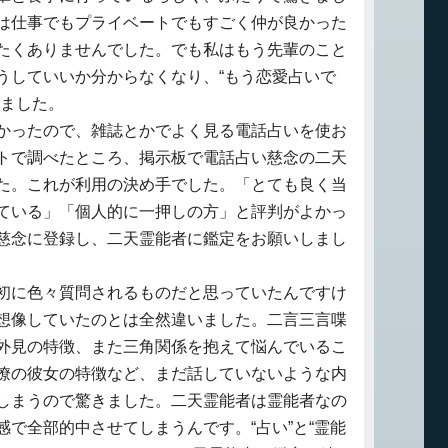
は仕事でもプライベートでもすごく仲が良かった
たくありませんでした。でも私はもう先輩のこと
うしていいか分からなくなり、“もう恋愛占いで
いました。
かったので、雑誌とかでよく見る電話占いを使お
トで調べたところ、掲示板で電話占い慈念の二天
た。これが利用の決め手でした。「とても良く当
ている」「個人的に一押しの方」と評判がよかっ
慈念に登録し、二天霊能者に鑑定をお願いしまし
初に色々質問されるものだと思っていたんですけ
想像していたのとは全然違いました。二言三言喋
外見の特徴、また三角関係を抱えて悩んでいるこ
僚の彼女の特徴など、まだ話していないような内
しまうので驚きました。二天霊能者は霊能者なの
で全部的中させてしまうんです。“占い”と“霊能