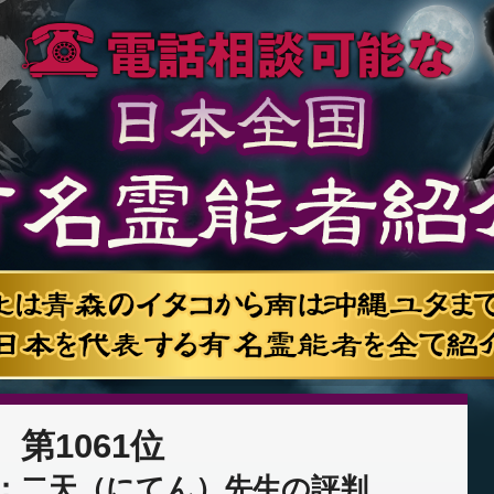
第1061位
：二天（にてん）先生の評判