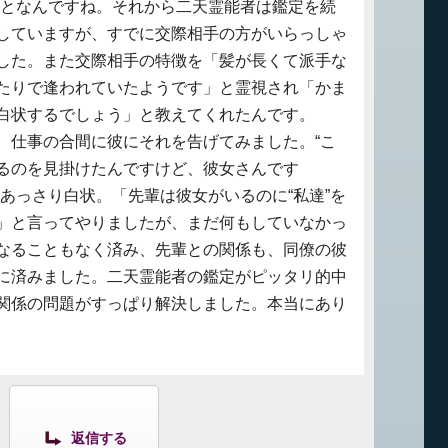
ことなんですね。それから二天霊能者は鑑定を続
していますが、すでに交際相手の方がいらっしゃ
した。また交際相手の特徴を「髪が長くて派手な
たりで逢われていたようです」と霊視され「かま
白状するでしょう」と教えてくれたんです。
、仕事の合間に彼にそれを告げてみました。“こ
るのを見掛けたんですけど、彼女さんです
あっさり白状。「先輩は彼女がいるのに“私達”を
」と言ってやりましたが、まだ何もしていなかっ
なることもなく済み、先輩との関係も、同僚の彼
に済みました。二天霊能者の鑑定がピッタリ的中
関係の問題がすっぱり解決しました。本当にあり
返信する