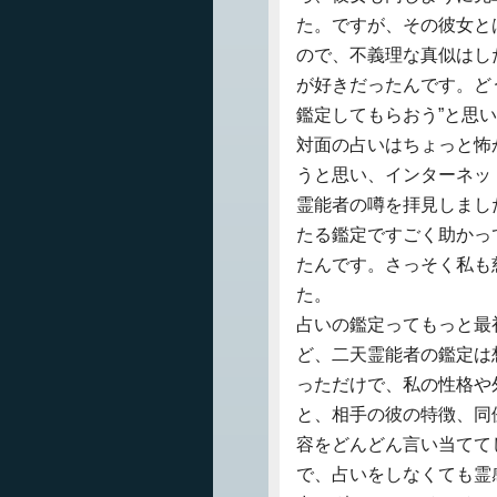
た。ですが、その彼女と
ので、不義理な真似はし
が好きだったんです。ど
鑑定してもらおう”と思
対面の占いはちょっと怖
うと思い、インターネッ
霊能者の噂を拝見しまし
たる鑑定ですごく助かっ
たんです。さっそく私も
た。
占いの鑑定ってもっと最
ど、二天霊能者の鑑定は
っただけで、私の性格や
と、相手の彼の特徴、同
容をどんどん言い当てて
で、占いをしなくても霊感