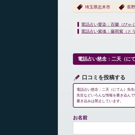
埼玉県志木市
長
投
電話占い愛染：百蘭（びゃ
稿
電話占い紫魂：藤雨紫（と
ナ
ビ
ゲ
ー
電話占い慈念：二天（に
シ
ョ
ン
口コミを投稿する
電話占い慈念：二天（にてん）先生
先生などいろんな情報を書き込んで
書き込みは禁止しています。
お名前