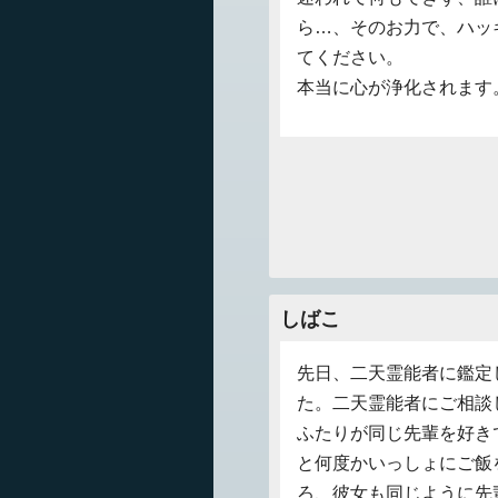
ら…、そのお力で、ハッ
てください。
本当に心が浄化されます
しばこ
先日、二天霊能者に鑑定
た。二天霊能者にご相談
ふたりが同じ先輩を好き
と何度かいっしょにご飯
ろ、彼女も同じように先