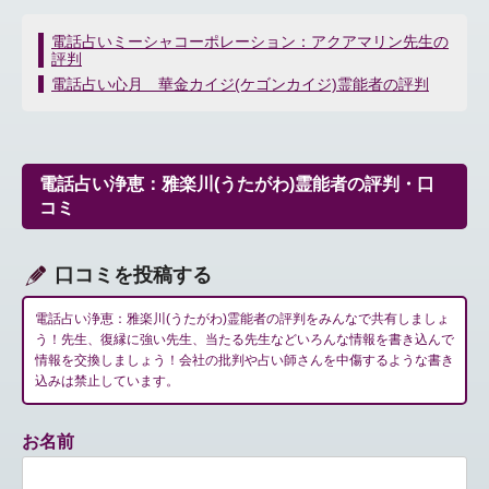
投
電話占いミーシャコーポレーション：アクアマリン先生の
評判
稿
ナ
電話占い心月 華金カイジ(ケゴンカイジ)霊能者の評判
ビ
ゲ
ー
シ
電話占い浄恵：雅楽川(うたがわ)霊能者の評判・口
ョ
コミ
ン
口コミを投稿する
電話占い浄恵：雅楽川(うたがわ)霊能者の評判をみんなで共有しましょ
う！先生、復縁に強い先生、当たる先生などいろんな情報を書き込んで
情報を交換しましょう！会社の批判や占い師さんを中傷するような書き
込みは禁止しています。
お名前