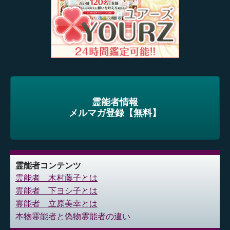
霊能者情報
メルマガ登録【無料】
霊能者コンテンツ
霊能者 木村藤子とは
霊能者 下ヨシ子とは
霊能者 立原美幸とは
本物霊能者と偽物霊能者の違い