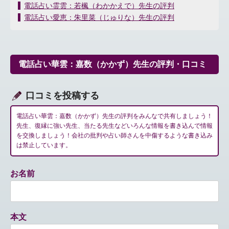
投
電話占い霊雲：若楓（わかかえで）先生の評判
稿
電話占い愛恵：朱里菜（じゅりな）先生の評判
ナ
ビ
ゲ
ー
電話占い華雲：嘉数（かかず）先生の評判・口コミ
シ
ョ
ン
口コミを投稿する
電話占い華雲：嘉数（かかず）先生の評判をみんなで共有しましょう！
先生、復縁に強い先生、当たる先生などいろんな情報を書き込んで情報
を交換しましょう！会社の批判や占い師さんを中傷するような書き込み
は禁止しています。
お名前
本文