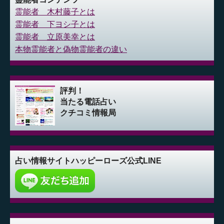
霊能者 木村藤子とは
霊能者 下ヨシ子とは
霊能者 立原美幸とは
本物霊能者と偽物霊能者の違い
評判！
当たる電話占い
クチコミ情報局
占い情報サイト
ハッピーローズ公式LINE