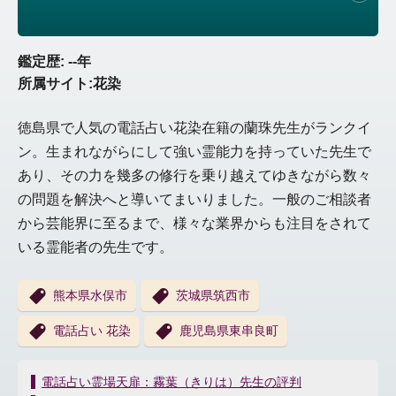
鑑定歴: --年
所属サイト:花染
徳島県で人気の電話占い花染在籍の蘭珠先生がランクイ
ン。生まれながらにして強い霊能力を持っていた先生で
あり、その力を幾多の修行を乗り越えてゆきながら数々
の問題を解決へと導いてまいりました。一般のご相談者
から芸能界に至るまで、様々な業界からも注目をされて
いる霊能者の先生です。
熊本県水俣市
茨城県筑西市
電話占い 花染
鹿児島県東串良町
投
電話占い霊場天扉：霧葉（きりは）先生の評判