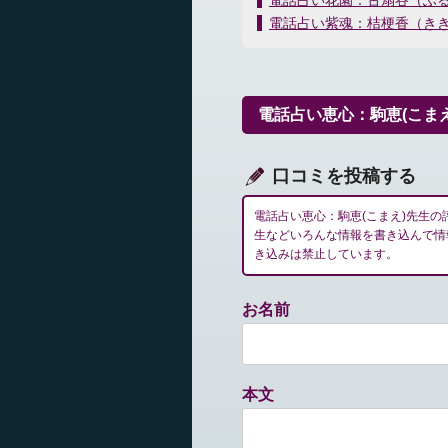
電話占い花園：古扇谷（ふ
稿
電話占い紫魂：桔梗香（き
ナ
ビ
ゲ
ー
電話占い恵心：駒恵(こま
シ
ョ
ン
口コミを投稿する
電話占い恵心：駒恵(こまえ)先生
生などいろんな情報を書き込んで情
き込みは禁止しています。
お名前
本文