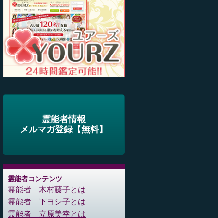
霊能者情報
メルマガ登録【無料】
霊能者コンテンツ
霊能者 木村藤子とは
霊能者 下ヨシ子とは
霊能者 立原美幸とは