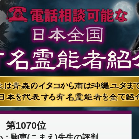
第1070位
：駒恵(こまえ)先生の評判