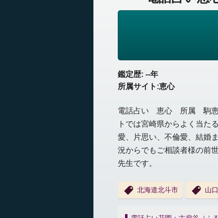
鑑定歴: --年
所属サイト:恵心
電話占い 恵心 所属 駒恵
トでは宮崎県からよく当た
愛、片思い、不倫愛、結婚
況からでもご相談者様の前
先生です。
北海道北斗市
山
投