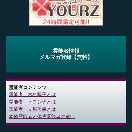
霊能者情報
メルマガ登録【無料】
霊能者コンテンツ
霊能者 木村藤子とは
霊能者 下ヨシ子とは
霊能者 立原美幸とは
本物霊能者と偽物霊能者の違い