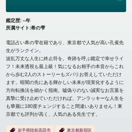
鑑定歴: --年
所属サイト:希の雫
電話占い希の雫在籍であり、東京都で人気が高い孔雀先
生がランクイン。
波乱万丈な人生に終止符を。奇跡を呼ぶ鑑定で幸せライ
フ！未来透視も最上級！気になるお相手の本音からこれ
から歩む2人のストーリーもズバリお答えしていただけ
ます。暗闇の先にある輝かしい未来が現実化するように
方向転換法を細かく指南。嘘偽りのない誠実なお言葉を
真摯に受け止めていただければ、アンラッキーな人生を
も華麗に180度チェンジすること間違いありません！東
京都でも評判が高く、人気のある先生です。
岩手県陸前高田市
東京都新宿区