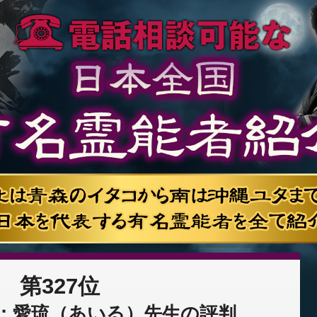
第327位
：愛琉（あいる）先生の評判