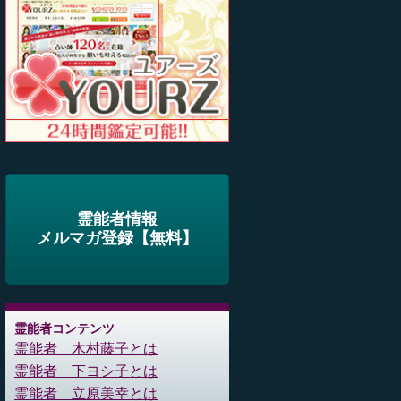
霊能者情報
メルマガ登録【無料】
霊能者コンテンツ
霊能者 木村藤子とは
霊能者 下ヨシ子とは
霊能者 立原美幸とは