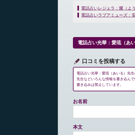
投
電話占いレジェラ：耀（よ
稿
電話占いラブアミューズ：
ナ
ビ
ゲ
ー
電話占い光華：愛琉（あ
シ
ョ
ン
口コミを投稿する
電話占い光華：愛琉（あいる）先生
先生などいろんな情報を書き込んで
書き込みは禁止しています。
お名前
本文