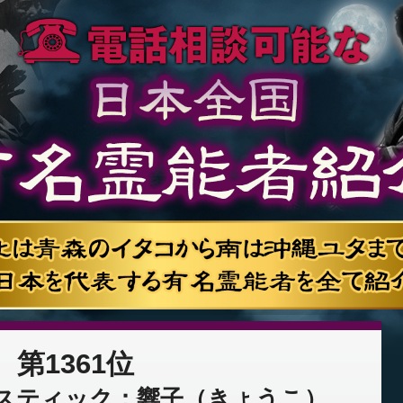
第1361位
スティック：響子（きょうこ）