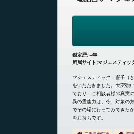
鑑定歴: --年
所属サイト:マジェスティッ
マジェスティック：響子（
をいただきました。大変強
ており、ご相談者様の真実
異の霊能力は、今、対象の
でその場に行ってみてきた
をお持ちです。