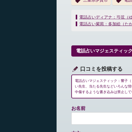
三重県伊賀市
電話
投
電話占いディアナ：弓弦（
稿
電話占い紫苑：多加絵（た
ナ
ビ
ゲ
ー
電話占いマジェスティッ
シ
ョ
ン
口コミを投稿する
電話占いマジェスティック：響子（
い先生、当たる先生などいろんな情
中傷するような書き込みは禁止して
お名前