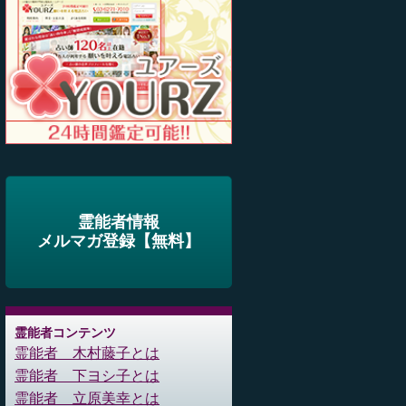
霊能者情報
メルマガ登録【無料】
霊能者コンテンツ
霊能者 木村藤子とは
霊能者 下ヨシ子とは
霊能者 立原美幸とは