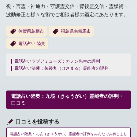
視・言霊・神通力・守護霊交信・背後霊交信・霊媒術・
波動修正と様々な術でご相談者様の鑑定にあたります。
佐賀県鳥栖市
福島県南相馬市
電話占い 陸奥
投
電話占いラブアミューズ：カノン先生の評判
稿
電話占い法蓮：袈裟丸（けさまる）霊能者の評判
ナ
ビ
ゲ
ー
電話占い陸奥：九垓（きゅうがい）霊能者の評判・
シ
口コミ
ョ
ン
口コミを投稿する
電話占い陸奥：九垓（きゅうがい）霊能者の評判をみんなで共有しまし