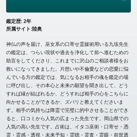
鑑定歴: 2年
所属サイト:陸奥
神仏の声を届け、巫女系の口寄せ霊媒術用いる九垓先生
の鑑定は、つらい現状や過去を浄化して前へ進むための
助言をしてくださり、これまでに沢山のご相談者様をお
救いになってきました。片想いや不倫愛などの恋愛に悩
んでいる方の鑑定では、気になるお相手の魂を鑑定の場
に呼び出し、その本心と未来の願望を聞き出して、どう
すれば縁が結ばれるか、どうすれば相手の心をこちらに
向かせることができるか、ズバリと教えてくださいま
す。相手の気持ちは降霊で完璧に的中させることができ
ると、口コミから人気の広まった先生です。岡山県での
人気の高い先生です。占術は、イタコ巫術・口寄せ・憑
霊・霊感・透視・未来予知・霊聴・霊査・霊眼・前世透