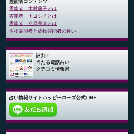
霊能者コンテンツ
霊能者 木村藤子とは
霊能者 下ヨシ子とは
霊能者 立原美幸とは
本物霊能者と偽物霊能者の違い
評判！
当たる電話占い
クチコミ情報局
占い情報サイト
ハッピーローズ公式LINE