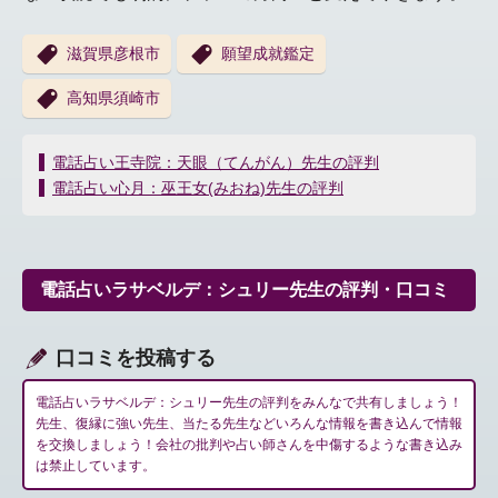
滋賀県彦根市
願望成就鑑定
高知県須崎市
投
電話占い王寺院：天眼（てんがん）先生の評判
稿
電話占い心月：巫王女(みおね)先生の評判
ナ
ビ
ゲ
ー
電話占いラサベルデ：シュリー先生の評判・口コミ
シ
ョ
ン
口コミを投稿する
電話占いラサベルデ：シュリー先生の評判をみんなで共有しましょう！
先生、復縁に強い先生、当たる先生などいろんな情報を書き込んで情報
を交換しましょう！会社の批判や占い師さんを中傷するような書き込み
は禁止しています。