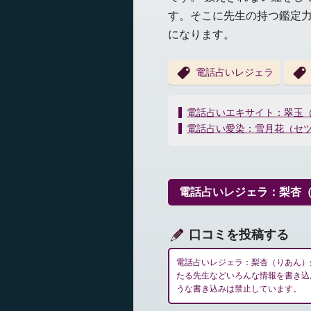
す。そこに先生の持つ鑑定
になります。
電話占いレジェラ
投
電話占いエキサイト：翠玉
稿
電話占い愛染：雪月花（セ
ナ
ビ
ゲ
ー
電話占いレジェラ：梨杏
シ
ョ
ン
口コミを投稿する
電話占いレジェラ：梨杏（りあん）
たる先生などいろんな情報を書き込
うな書き込みは禁止しています。