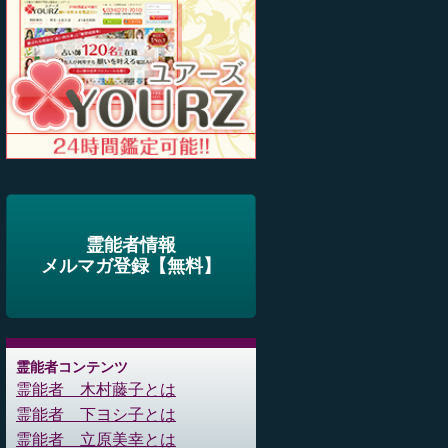
霊能者情報
メルマガ登録【無料】
霊能者コンテンツ
霊能者 木村藤子とは
霊能者 下ヨシ子とは
霊能者 立原美幸とは