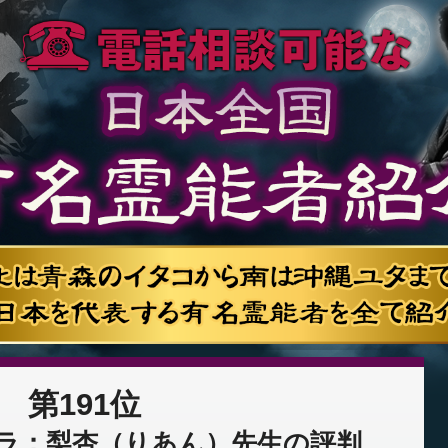
第191位
ラ：梨杏（りあん）先生の評判