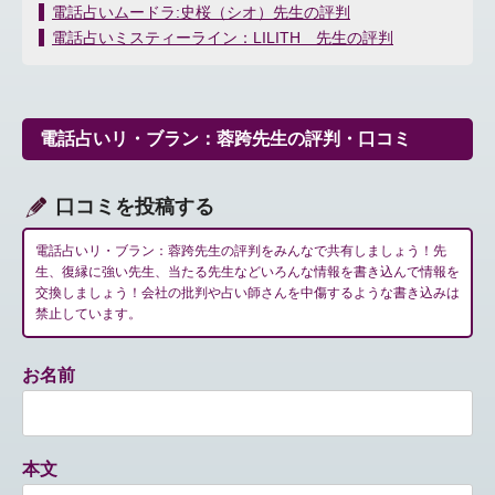
投
電話占いムードラ:史桜（シオ）先生の評判
稿
電話占いミスティーライン：LILITH 先生の評判
ナ
ビ
ゲ
ー
電話占いリ・ブラン：蓉跨先生の評判・口コミ
シ
ョ
ン
口コミを投稿する
電話占いリ・ブラン：蓉跨先生の評判をみんなで共有しましょう！先
生、復縁に強い先生、当たる先生などいろんな情報を書き込んで情報を
交換しましょう！会社の批判や占い師さんを中傷するような書き込みは
禁止しています。
お名前
本文