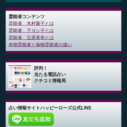
霊能者コンテンツ
霊能者 木村藤子とは
霊能者 下ヨシ子とは
霊能者 立原美幸とは
本物霊能者と偽物霊能者の違い
評判！
当たる電話占い
クチコミ情報局
占い情報サイト
ハッピーローズ公式LINE