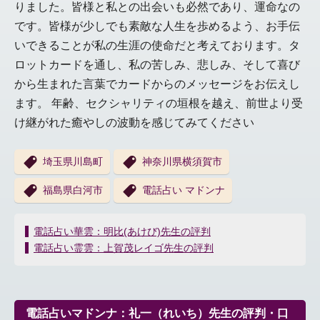
りました。皆様と私との出会いも必然であり、運命なの
です。皆様が少しでも素敵な人生を歩めるよう、お手伝
いできることが私の生涯の使命だと考えております。タ
ロットカードを通し、私の苦しみ、悲しみ、そして喜び
から生まれた言葉でカードからのメッセージをお伝えし
ます。 年齢、セクシャリティの垣根を越え、前世より受
け継がれた癒やしの波動を感じてみてください
埼玉県川島町
神奈川県横須賀市
福島県白河市
電話占い マドンナ
投
電話占い華雲：明比(あけび)先生の評判
稿
電話占い霊雲：上賀茂レイゴ先生の評判
ナ
ビ
ゲ
ー
電話占いマドンナ：礼一（れいち）先生の評判・口