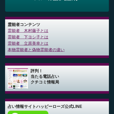
霊能者コンテンツ
霊能者 木村藤子とは
霊能者 下ヨシ子とは
霊能者 立原美幸とは
本物霊能者と偽物霊能者の違い
評判！
当たる電話占い
クチコミ情報局
占い情報サイト
ハッピーローズ公式LINE