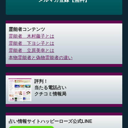
メルマガ登録【無料】
霊能者コンテンツ
霊能者 木村藤子とは
霊能者 下ヨシ子とは
霊能者 立原美幸とは
本物霊能者と偽物霊能者の違い
評判！
当たる電話占い
クチコミ情報局
占い情報サイト
ハッピーローズ公式LINE