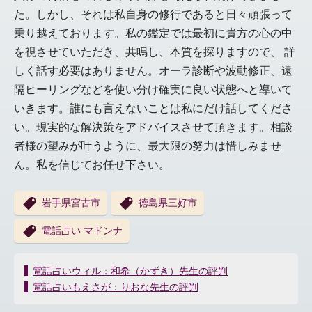
た。しかし、それは私自身の修行であると日々頑張って
乗り越えております。私の鑑定では最初に貴方の心の中
を視させていただき、共鳴し、本質を探りますので、 詳
しく話す必要はありません。オーラ診断や波動修正、遠
隔ヒーリングなどを使い分け確実に良い状態へと導いて
いきます。誰にも言えないことは私にだけ話してくださ
い。現実的な解決策をアドバイスさせて頂きます。相談
者様の望みが叶うように、最大限の努力は惜しみませ
ん。私を信じてお任せ下さい。
岩手県宮古市
徳島県三好市
電話占い マドンナ
投
電話占いウィル：和希（かずき）先生の評判
稿
電話占いもえさが：りおな先生の評判
ナ