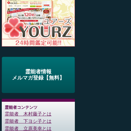
霊能者情報
メルマガ登録【無料】
霊能者コンテンツ
霊能者 木村藤子とは
霊能者 下ヨシ子とは
霊能者 立原美幸とは