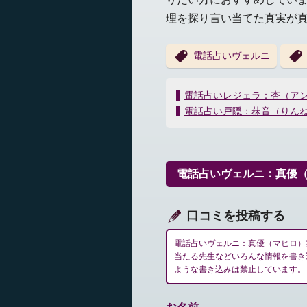
理を探り言い当てた真実が
電話占いヴェルニ
投
電話占いレジェラ：杏（ア
稿
電話占い戸隠：菻音（りん
ナ
ビ
ゲ
ー
電話占いヴェルニ：真優
シ
ョ
ン
口コミを投稿する
電話占いヴェルニ：真優（マヒロ）
当たる先生などいろんな情報を書き
ような書き込みは禁止しています。