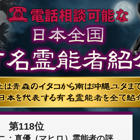
第118位
ニ：真優（マヒロ）霊能者の評