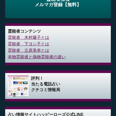
メルマガ登録【無料】
霊能者コンテンツ
霊能者 木村藤子とは
霊能者 下ヨシ子とは
霊能者 立原美幸とは
本物霊能者と偽物霊能者の違い
評判！
当たる電話占い
クチコミ情報局
占い情報サイト
ハッピーローズ公式LINE