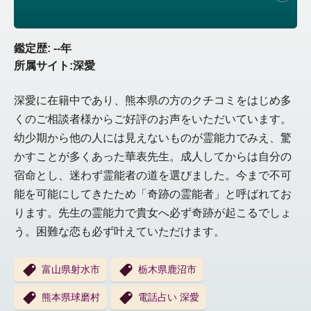
鑑定歴: --年
所属サイト:深愛
深愛に在籍中であり、熊本県の方のクチコミをはじめ多
くのご相談者様からご好評のお声をいただいています。
幼少期から他の人には見えないものが霊能力でみえ、
驚
かすことが多くあった華表先生。
成人してからは自分の
宿命とし、迷わず霊能者の道を選びました。
今まで不可
能を可能にしてきたため「奇跡の霊能者」
と呼ばれてお
ります。先生の霊能力で貴女へ必ず奇跡が起こるでしょ
う。
困難な恋も必ず叶えていただけます。
富山県射水市
栃木県鹿沼市
熊本県球磨村
電話占い 深愛