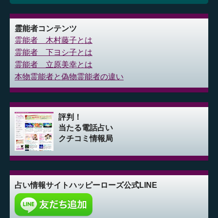
霊能者コンテンツ
霊能者 木村藤子とは
霊能者 下ヨシ子とは
霊能者 立原美幸とは
本物霊能者と偽物霊能者の違い
評判！
当たる電話占い
クチコミ情報局
占い情報サイト
ハッピーローズ公式LINE