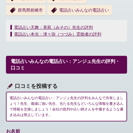
群馬県前橋市
電話占いみんなの電話占い
投
電話占い天舞：美苑（みその）先生の評判
稿
電話占い本光：津々弥（つづみ）霊能者の評判
ナ
ビ
ゲ
ー
電話占いみんなの電話占い：アンジュ先生の評判・
シ
口コミ
ョ
ン
口コミを投稿する
電話占いみんなの電話占い：アンジュ先生の評判をみんなで共有しまし
ょう！先生、復縁に強い先生、当たる先生などいろんな情報を書き込ん
で情報を交換しましょう！会社の批判や占い師さんを中傷するような書
き込みは禁止しています。
お名前