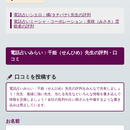
投
電話占いシエロ：橘(タチバナ) 先生の評判
稿
電話占いミーシャ・コーポレーション：美咲（みさき）霊
ナ
能者の評判
ビ
ゲ
ー
シ
電話占いみらい：千姫（せんひめ）先生の評判・口
ョ
コミ
ン
口コミを投稿する
電話占いみらい：千姫（せんひめ）先生の評判をみんなで共有しましょ
う！先生、復縁に強い先生、当たる先生などいろんな情報を書き込んで
情報を交換しましょう！会社の批判や占い師さんを中傷するような書き
込みは禁止しています。
お名前