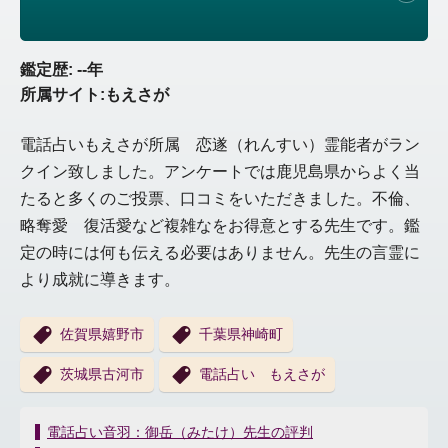
鑑定歴: --年
所属サイト:もえさが
電話占いもえさが所属 恋遂（れんすい）霊能者がラン
クイン致しました。アンケートでは鹿児島県からよく当
たると多くのご投票、口コミをいただきました。不倫、
略奪愛 復活愛など複雑なをお得意とする先生です。鑑
定の時には何も伝える必要はありません。先生の言霊に
より成就に導きます。
佐賀県嬉野市
千葉県神崎町
茨城県古河市
電話占い もえさが
投
電話占い音羽：御岳（みたけ）先生の評判