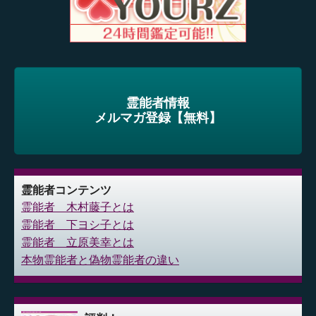
霊能者情報
メルマガ登録【無料】
霊能者コンテンツ
霊能者 木村藤子とは
霊能者 下ヨシ子とは
霊能者 立原美幸とは
本物霊能者と偽物霊能者の違い