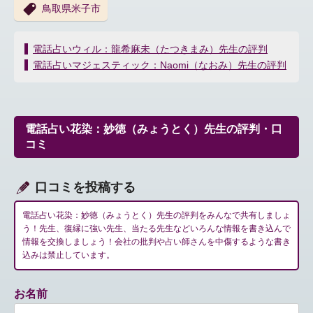
鳥取県米子市
投
電話占いウィル：龍希麻未（たつきまみ）先生の評判
稿
電話占いマジェスティック：Naomi（なおみ）先生の評判
ナ
ビ
ゲ
ー
電話占い花染：妙徳（みょうとく）先生の評判・口
シ
コミ
ョ
ン
口コミを投稿する
電話占い花染：妙徳（みょうとく）先生の評判をみんなで共有しましょ
う！先生、復縁に強い先生、当たる先生などいろんな情報を書き込んで
情報を交換しましょう！会社の批判や占い師さんを中傷するような書き
込みは禁止しています。
お名前