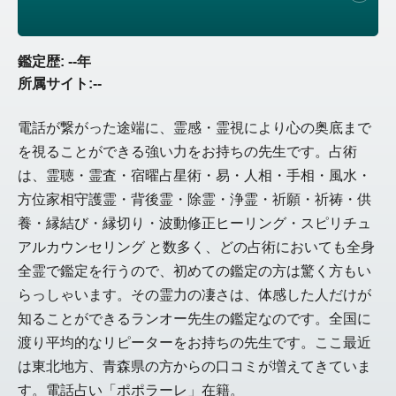
鑑定歴: --年
所属サイト:--
電話が繋がった途端に、霊感・霊視により心の奥底まで
を視ることができる強い力をお持ちの先生です。占術
は、霊聴・霊査・宿曜占星術・易・人相・手相・風水・
方位家相守護霊・背後霊・除霊・浄霊・祈願・祈祷・供
養・縁結び・縁切り・波動修正ヒーリング・スピリチュ
アルカウンセリング と数多く、どの占術においても全身
全霊で鑑定を行うので、初めての鑑定の方は驚く方もい
らっしゃいます。その霊力の凄さは、体感した人だけが
知ることができるランオー先生の鑑定なのです。全国に
渡り平均的なリピーターをお持ちの先生です。ここ最近
は東北地方、青森県の方からの口コミが増えてきていま
す。電話占い「ポポラーレ」在籍。