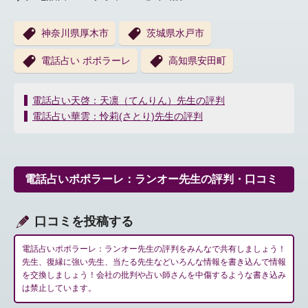
神奈川県厚木市
茨城県水戸市
電話占い ポポラーレ
高知県安田町
投
電話占い天啓：天凛（てんりん）先生の評判
稿
電話占い華雲：怜莉(さとり)先生の評判
ナ
ビ
ゲ
ー
電話占いポポラーレ：ランオー先生の評判・口コミ
シ
ョ
ン
口コミを投稿する
電話占いポポラーレ：ランオー先生の評判をみんなで共有しましょう！
先生、復縁に強い先生、当たる先生などいろんな情報を書き込んで情報
を交換しましょう！会社の批判や占い師さんを中傷するような書き込み
は禁止しています。