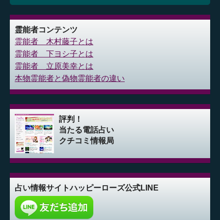
霊能者コンテンツ
霊能者 木村藤子とは
霊能者 下ヨシ子とは
霊能者 立原美幸とは
本物霊能者と偽物霊能者の違い
評判！
当たる電話占い
クチコミ情報局
占い情報サイト
ハッピーローズ公式LINE