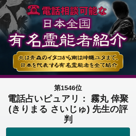
第1546位
電話占いピュアリ： 霧丸 倖聚
(きりまる さいじゅ) 先生の評
判