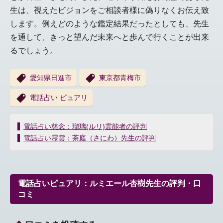
生は、視えたビジョンをご相談者様に偽りなくお伝え致
します。例えどのような鑑定結果だったとしても、先生
を通して、きっと望んだ未来へと歩んで行くことが出来
るでしょう。
愛知県日進市
東京都青梅市
電話占い ピュアリ
投
電話占い慈念：瑠璃(ルリ)霊能者の評判
稿
電話占い霊雲：茶庭（さにわ）先生の評判
ナ
ビ
ゲ
ー
電話占いピュアリ：ルミエール杏樹先生の評判・口
シ
コミ
ョ
ン