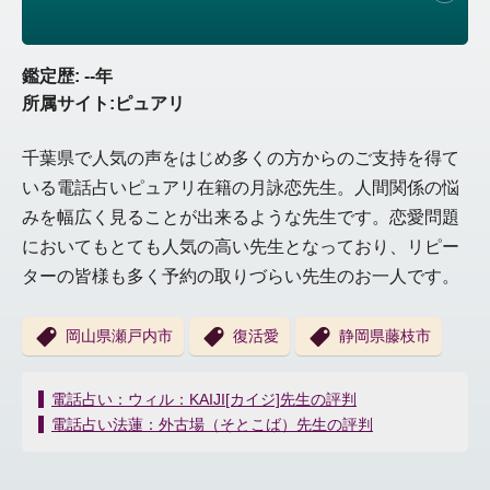
鑑定歴: --年
所属サイト:ピュアリ
千葉県で人気の声をはじめ多くの方からのご支持を得て
いる電話占いピュアリ在籍の月詠恋先生。人間関係の悩
みを幅広く見ることが出来るような先生です。恋愛問題
においてもとても人気の高い先生となっており、リピー
ターの皆様も多く予約の取りづらい先生のお一人です。
岡山県瀬戸内市
復活愛
静岡県藤枝市
投
電話占い：ウィル：KAIJI[カイジ]先生の評判
稿
電話占い法蓮：外古場（そとこば）先生の評判
ナ
ビ