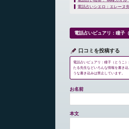
電話占い陸奥： 桐峰カオル
稿
電話占いシエロ：エレーヌ
ナ
ビ
ゲ
ー
電話占いピュアリ：瞳子
シ
ョ
ン
口コミを投稿する
電話占いピュアリ：瞳子（とうこ）
たる先生などいろんな情報を書き込
うな書き込みは禁止しています。
お名前
本文