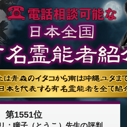
第1551位
リ：瞳子（とうこ）先生の評判