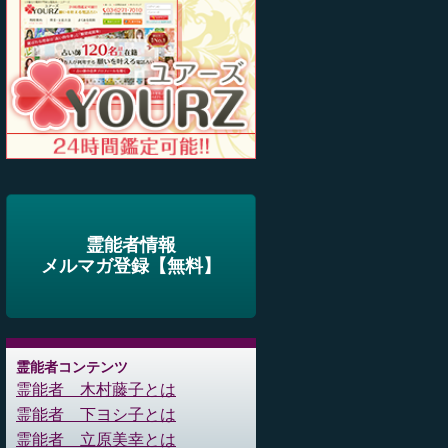
霊能者情報
メルマガ登録【無料】
霊能者コンテンツ
霊能者 木村藤子とは
霊能者 下ヨシ子とは
霊能者 立原美幸とは