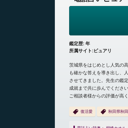
鑑定歴: 年
所属サイト:ピュアリ
茨城県をはじめとし人気の
も確かな答えを導き出し、
させてきました。先生の鑑
成就まで共に歩んでくださ
ご相談者様からの評価が高
復活愛
秋田県秋
投