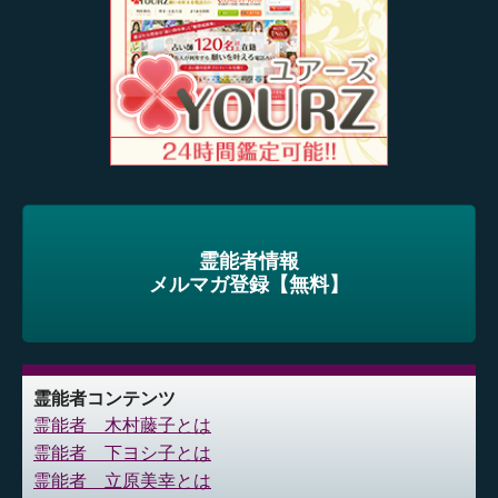
霊能者情報
メルマガ登録【無料】
霊能者コンテンツ
霊能者 木村藤子とは
霊能者 下ヨシ子とは
霊能者 立原美幸とは