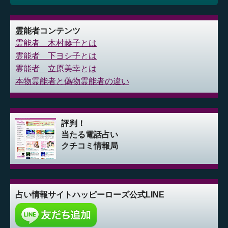
霊能者コンテンツ
霊能者 木村藤子とは
霊能者 下ヨシ子とは
霊能者 立原美幸とは
本物霊能者と偽物霊能者の違い
評判！
当たる電話占い
クチコミ情報局
占い情報サイト
ハッピーローズ公式LINE