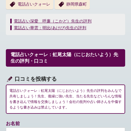
電話占いクォーレ
静岡県森町
投
電話占い深愛 呼廉（こかど）先生の評判
稿
電話占い華雲：明比(あけび)先生の評判
ナ
ビ
ゲ
ー
電話占いクォーレ：虹尾太陽（にじおたいよう）先
シ
生の評判・口コミ
ョ
ン
口コミを投稿する
電話占いクォーレ：虹尾太陽（にじおたいよう）先生の評判をみんなで
共有しましょう！先生、復縁に強い先生、当たる先生などいろんな情報
を書き込んで情報を交換しましょう！会社の批判や占い師さんを中傷す
るような書き込みは禁止しています。
お名前