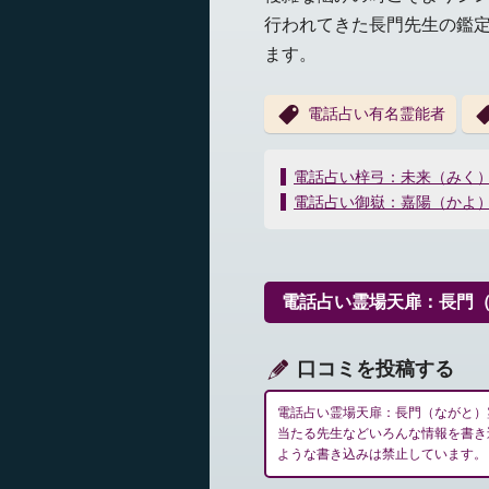
行われてきた長門先生の鑑
ます。
電話占い有名霊能者
投
電話占い梓弓：未来（みく
稿
電話占い御嶽：嘉陽（かよ
ナ
ビ
ゲ
ー
電話占い霊場天扉：長門
シ
ョ
ン
口コミを投稿する
電話占い霊場天扉：長門（ながと）
当たる先生などいろんな情報を書き
ような書き込みは禁止しています。