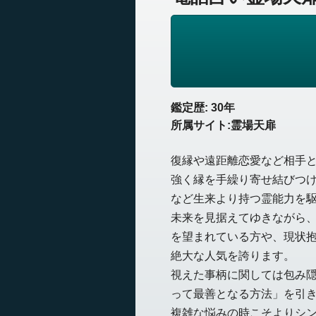
鑑定歴: 30年
所属サイト:霊場天扉
復縁や遠距離恋愛など相手
強く縁を手繰り寄せ結びつ
など生来より持つ霊能力を
未来を見据えてゆきながら
を望まれている方や、現状
絶大な人気を誇ります。
視えた事柄に関しては包み
って最善となる方法」を引
複雑な悩みの時こそよりシ