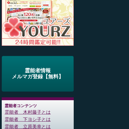
霊能者情報
メルマガ登録【無料】
霊能者コンテンツ
霊能者 木村藤子とは
霊能者 下ヨシ子とは
霊能者 立原美幸とは