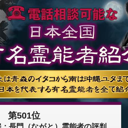
第501位
扉：長門（ながと）霊能者の評判