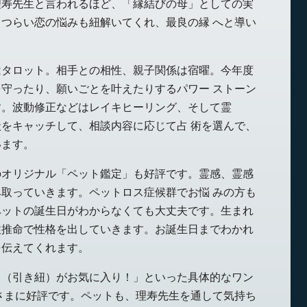
理寿先生と言われるほど、「縁結びの母」としての実
つらい恋の悩みも紐解いてくれ、最良の縁 へと導い
はタロット。相手との相性、親子関係は宿曜。今年度
守ったり、願いごとを叶えたりするパワー ストーン
す。波動修正などはレイキヒーリング、そして霊
をキャッチして、相談内容に応じて占 術を選んで、
います。
のオリジナル「ペット鑑定」も好評です。霊感、霊感
取っていきます。ペットロス症候群でお悩 みの方も
ペットの誕生日がわからなくても大丈夫です。生まれ
柱推命で性格を出していきます。お誕生日までわかれ
を伝えてくれます。
ド（引き紐）がお気に入り！」といった具体的なワン
さまに好評です。ペットも、理寿先生を通して気持ち