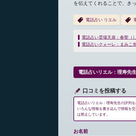
を伝えてくれることで、き
電話占い リエル
投
電話占い霊場天扉：春聖（
稿
電話占いクォーレ：まみこ
ナ
ビ
ゲ
ー
電話占いリエル：理寿先
シ
ョ
ン
口コミを投稿する
電話占いリエル：理寿先生の評判を
いろんな情報を書き込んで情報を交
は禁止しています。
お名前