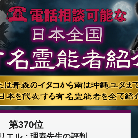
第370位
リエル：理寿先生の評判