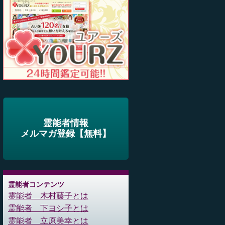
霊能者情報
メルマガ登録【無料】
霊能者コンテンツ
霊能者 木村藤子とは
霊能者 下ヨシ子とは
霊能者 立原美幸とは