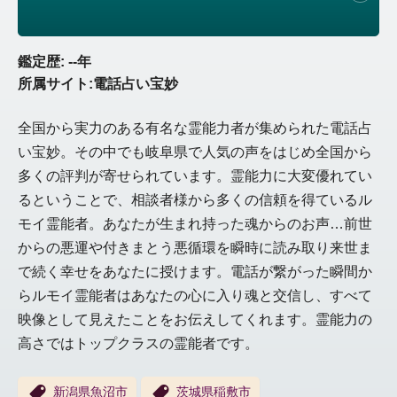
鑑定歴: --年
所属サイト:電話占い宝妙
全国から実力のある有名な霊能力者が集められた電話占
い宝妙。その中でも岐阜県で人気の声をはじめ全国から
多くの評判が寄せられています。霊能力に大変優れてい
るということで、相談者様から多くの信頼を得ているル
モイ霊能者。あなたが生まれ持った魂からのお声…前世
からの悪運や付きまとう悪循環を瞬時に読み取り来世ま
で続く幸せをあなたに授けます。電話が繋がった瞬間か
らルモイ霊能者はあなたの心に入り魂と交信し、すべて
映像として見えたことをお伝えしてくれます。霊能力の
高さではトップクラスの霊能者です。
新潟県魚沼市
茨城県稲敷市