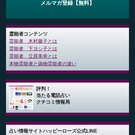
メルマガ登録【無料】
霊能者コンテンツ
霊能者 木村藤子とは
霊能者 下ヨシ子とは
霊能者 立原美幸とは
本物霊能者と偽物霊能者の違い
評判！
当たる電話占い
クチコミ情報局
占い情報サイト
ハッピーローズ公式LINE