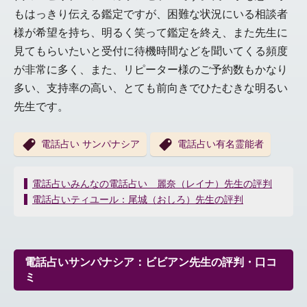
もはっきり伝える鑑定ですが、困難な状況にいる相談者
様が希望を持ち、明るく笑って鑑定を終え、また先生に
見てもらいたいと受付に待機時間などを聞いてくる頻度
が非常に多く、また、リピーター様のご予約数もかなり
多い、支持率の高い、とても前向きでひたむきな明るい
先生です。
電話占い サンパナシア
電話占い有名霊能者
投
電話占いみんなの電話占い 麗奈（レイナ）先生の評判
稿
電話占いティユール：尾城（おしろ）先生の評判
ナ
ビ
ゲ
ー
電話占いサンパナシア：ビビアン先生の評判・口コ
シ
ミ
ョ
ン