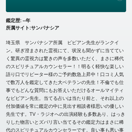
鑑定歴: --年
所属サイト:サンパナシア
埼玉県 サンパナシア所属 ビビアン先生がランクイ
ン。研ぎ澄まされた霊視にて、状況も聞かずに当ててい
く驚異の霊視力は驚きの声を多数いただく、まさに稀代
のスピリチュアルカウンセラー！！明るく軽快な楽しい
語り口でリピーター様のご予約数急上昇中！口コミ人気
で数万人を鑑定してきた大ベテランの先生！不倫でも仕
事でもどんな質問にもお答えいただけるオールマイティ
なビビアン先生。当てる占いは当たり前と、それ以上の
付加価値を常に鑑定の中に見出す相談者様思いの優しい
先生です。TV・ラジオへの出演経験も多数あり、はっき
りした物言いとズバリ言い当てるその鑑定力はまさに稀
代のスピリチュアルカウンセラーです。良い事も悪い事