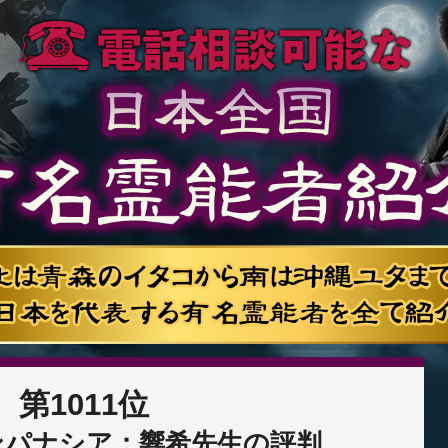
第1011位
ンパナシア：響希先生の評判