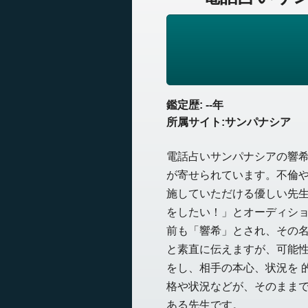
鑑定歴: --年
所属サイト:サンパナシア
電話占いサンパナシアの響
が寄せられています。不倫
施していただける優しい先
をしたい！」とオーディシ
前も「響希」とされ、その
と素直に伝えますが、可能
をし、相手の本心、状況を 
格や状況などが、そのまま
ある先生です。