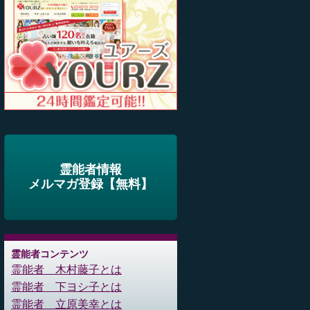
霊能者情報
メルマガ登録【無料】
霊能者コンテンツ
霊能者 木村藤子とは
霊能者 下ヨシ子とは
霊能者 立原美幸とは