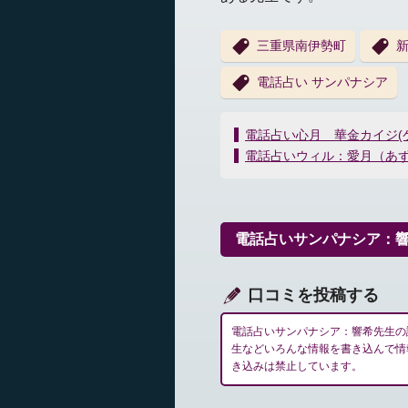
三重県南伊勢町
電話占い サンパナシア
投
電話占い心月 華金カイジ(
稿
電話占いウィル：愛月（あ
ナ
ビ
ゲ
ー
電話占いサンパナシア：
シ
ョ
ン
口コミを投稿する
電話占いサンパナシア：響希先生の
生などいろんな情報を書き込んで情
き込みは禁止しています。