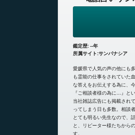
鑑定歴: --年
所属サイト:サンパナシア
愛媛県で人気の声の他にも
も霊能の仕事をされていた
な答えをお伝えする為に、
『ご相談者様の為に…』と
当社雑誌広告にも掲載され
ってしまう日も多数。相談
とても明るい先生なので、
と、リピーター様たちから
す。