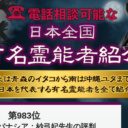
第983位
パナシア：紗弓妃先生の評判