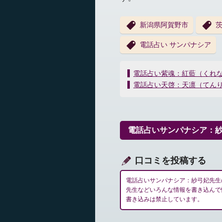
新潟県阿賀野市
電話占い サンパナシア
投
電話占い紫魂：紅藍（くれ
稿
電話占い天啓：天凛（てん
ナ
ビ
ゲ
ー
電話占いサンパナシア：
シ
ョ
ン
口コミを投稿する
電話占いサンパナシア：紗弓妃先生
先生などいろんな情報を書き込んで
書き込みは禁止しています。