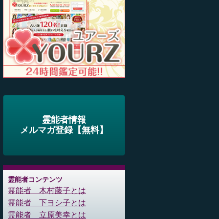
霊能者情報
メルマガ登録【無料】
霊能者コンテンツ
霊能者 木村藤子とは
霊能者 下ヨシ子とは
霊能者 立原美幸とは