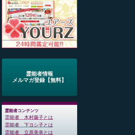
霊能者情報
メルマガ登録【無料】
霊能者コンテンツ
霊能者 木村藤子とは
霊能者 下ヨシ子とは
霊能者 立原美幸とは