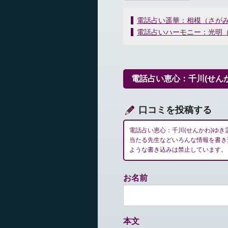
投
電話占い遥華：相模（さが
稿
電話占いハーモニー：光明
ナ
ビ
ゲ
ー
電話占い恵心：千川(せん
シ
ョ
ン
口コミを投稿する
電話占い恵心：千川(せんかわ)ゆ
当たる先生などいろんな情報を書き
ような書き込みは禁止しています。
お名前
本文