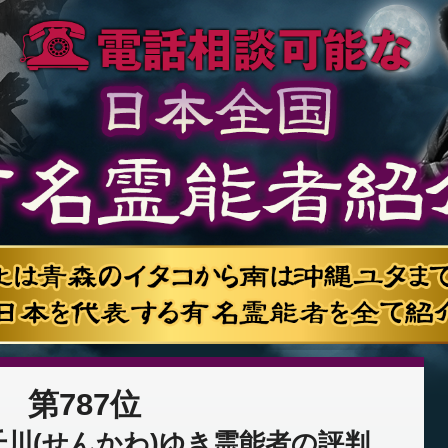
第787位
川(せんかわ)ゆき霊能者の評判