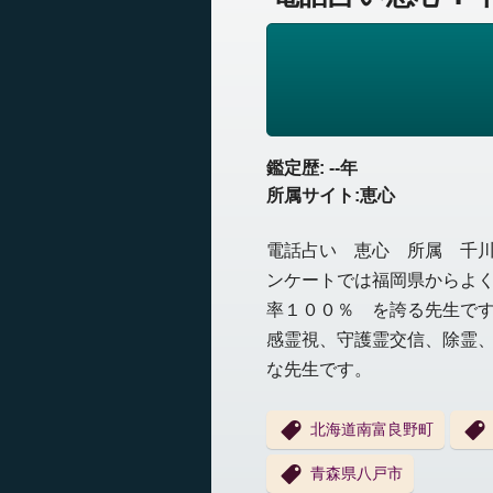
鑑定歴: --年
所属サイト:恵心
電話占い 恵心 所属 千川
ンケートでは福岡県からよ
率１００％ を誇る先生で
感霊視、守護霊交信、除霊
な先生です。
北海道南富良野町
青森県八戸市