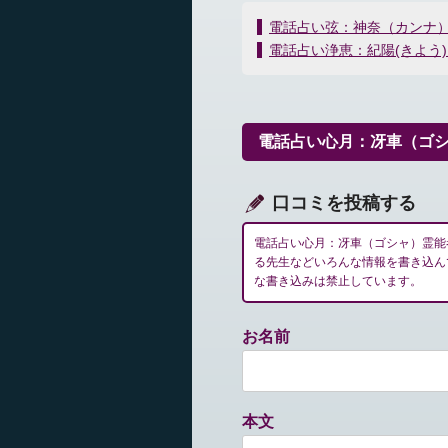
投
電話占い弦：神奈（カンナ
稿
電話占い浄恵：紀陽(きよう
ナ
ビ
ゲ
ー
電話占い心月：冴車（ゴ
シ
ョ
ン
口コミを投稿する
電話占い心月：冴車（ゴシャ）霊能
る先生などいろんな情報を書き込ん
な書き込みは禁止しています。
お名前
本文