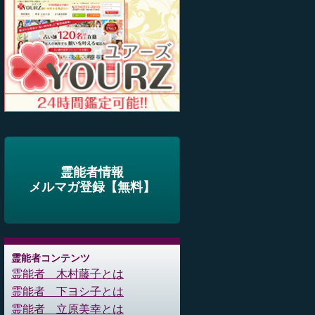
霊能者情報
メルマガ登録【無料】
霊能者コンテンツ
霊能者 木村藤子とは
霊能者 下ヨシ子とは
霊能者 立原美幸とは