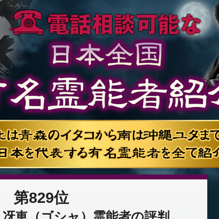
第829位
：冴車（ゴシャ）霊能者の評判