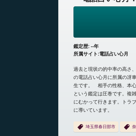
鑑定歴: --年
所属サイト:電話占い心月
過去と現状の的中率の高さ
の電話占い心月に所属の冴
生です。 相手の性格、本
という鑑定は圧巻です。複
にむかって行きます。トラ
に導いています。
埼玉県春日部市