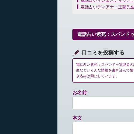
電話占いマジェスティック
稿
電話占いディアナ：王蘭先
ナ
ビ
ゲ
ー
電話占い紫苑：スパンド
シ
ョ
ン
口コミを投稿する
電話占い紫苑：スパンドゥ霊能者の
生などいろんな情報を書き込んで情
き込みは禁止しています。
お名前
本文