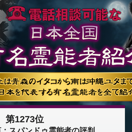
第1273位
苑：スパンドゥ霊能者の評判