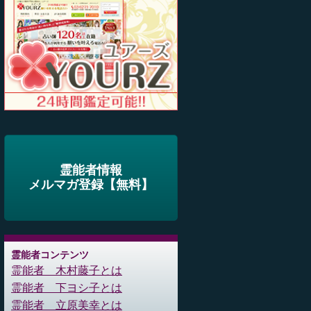
霊能者情報
メルマガ登録【無料】
霊能者コンテンツ
霊能者 木村藤子とは
霊能者 下ヨシ子とは
霊能者 立原美幸とは