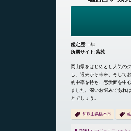
鑑定歴: --年
所属サイト:紫苑
岡山県をはじめとし人気の
し、過去から未来、そして
的中率を持ち、恋愛面を中
ました。深いお悩みであれ
とでしょう。
和歌山県橋本市
投