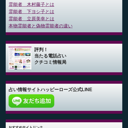
霊能者 木村藤子とは
霊能者 下ヨシ子とは
霊能者 立原美幸とは
本物霊能者と偽物霊能者の違い
評判！
当たる電話占い
クチコミ情報局
占い情報サイト
ハッピーローズ公式LINE
おすすめサイトリンク