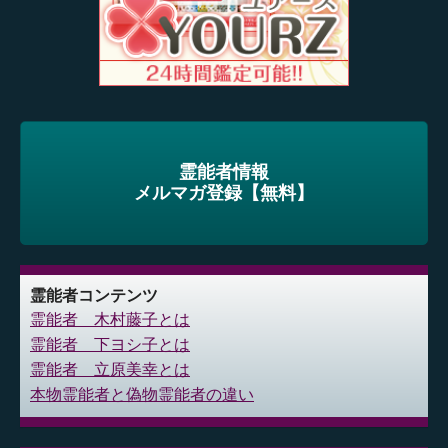
霊能者情報
メルマガ登録【無料】
霊能者コンテンツ
霊能者 木村藤子とは
霊能者 下ヨシ子とは
霊能者 立原美幸とは
本物霊能者と偽物霊能者の違い