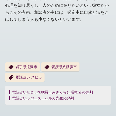
心理を知り尽くし、人のために在りたいという彼女だか
らこその占術。相談者の中には、鑑定中に自然と涙をこ
ぼしてしまう人も少なくないといいます。
岩手県滝沢市
愛媛県八幡浜市
電話占い スピカ
投
電話占い陸奥：御咲羅（みさくら） 霊能者の評判
稿
電話占いラバーズ：ハルカ先生の評判
ナ
ビ
ゲ